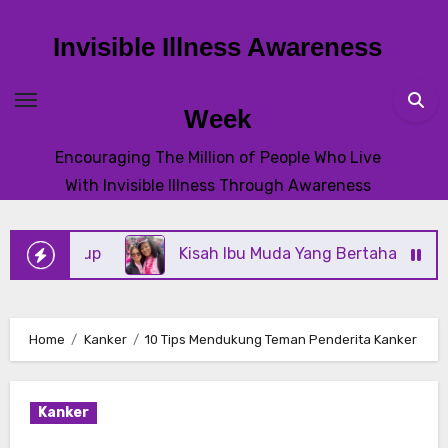
Skip
to
Invisible Illness Awareness
content
Week
Encouraging The Million of People Who Live
With Invisible Illness Through Awareness
idup
Kisah Ibu Muda Yang Bertahan Melawan Kan
Home
Kanker
10 Tips Mendukung Teman Penderita Kanker
Kanker