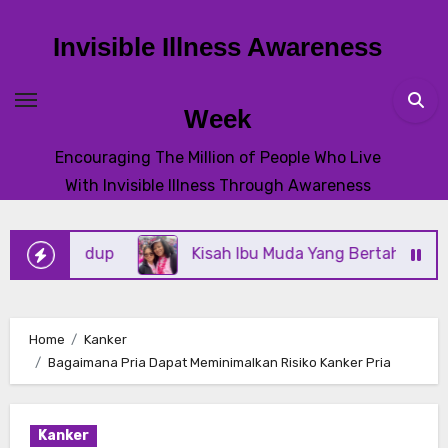
Skip
to
Invisible Illness Awareness
content
Week
Encouraging The Million of People Who Live
With Invisible Illness Through Awareness
 Hidup
Kisah Ibu Muda Yang Bertahan Melawan K
Home
Kanker
Bagaimana Pria Dapat Meminimalkan Risiko Kanker Pria
Kanker