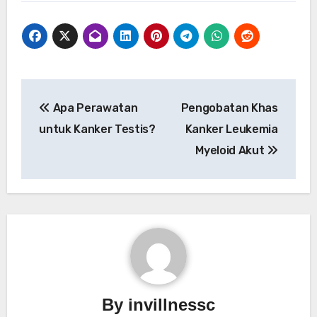
Post
Apa Perawatan
Pengobatan Khas
navigation
untuk Kanker Testis?
Kanker Leukemia
Myeloid Akut
By
invillnessc